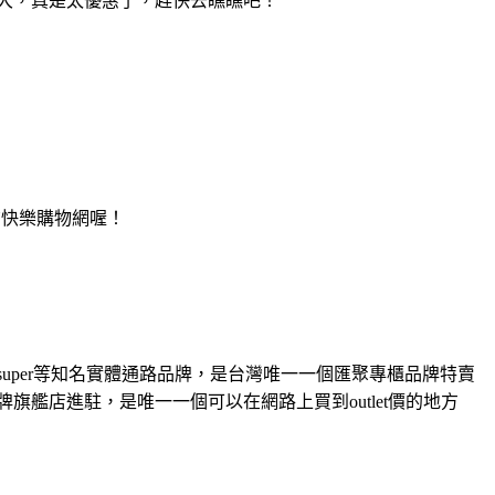
大，真是太優惠了，趕快去瞧瞧吧！
Y快樂購物網喔！
super等知名實體通路品牌，是台灣唯一一個匯聚專櫃品牌特賣
旗艦店進駐，是唯一一個可以在網路上買到outlet價的地方