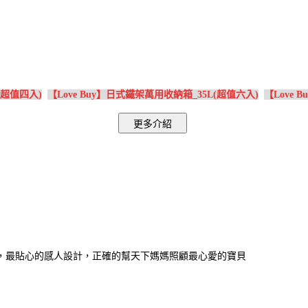
(超值四入)
【Love Buy】日式鐵架萬用收納箱_35L(超值六入)
【Love 
，最貼心的感人設計，正確的幫天下媽媽照顧最心愛的寶貝