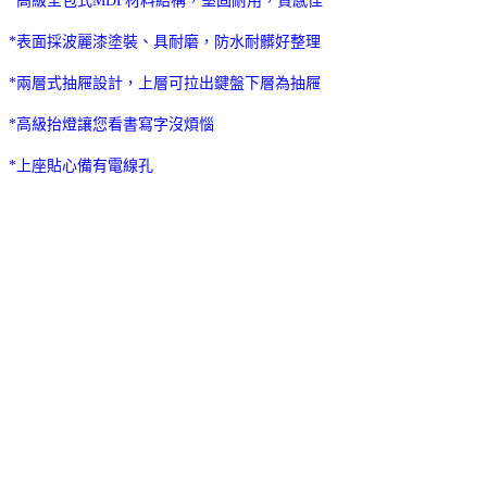
*高級全包式MDF材料結構，堅固耐用，質感佳
*表面採波麗漆塗裝、具耐磨，防水耐髒好整理
*兩層式抽屜設計，上層可拉出鍵盤下層為抽屜
*高級抬燈讓您看書寫字沒煩惱
*上座貼心備有電線孔